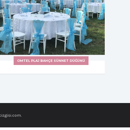
OMTEL PLAJ BAHÇE SÜNNET DÜĞÜNÜ
izgisi.com
.