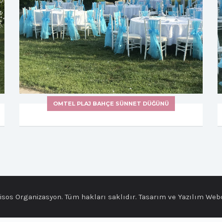
OMTEL PLAJ BAHÇE SÜNNET DÜĞÜNÜ
sos Organizasyon. Tüm hakları saklıdır. Tasarım ve Yazılım
Webc