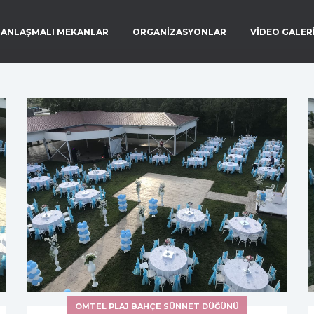
ANLAŞMALI MEKANLAR
ORGANİZASYONLAR
VİDEO GALER
OMTEL PLAJ BAHÇE SÜNNET DÜĞÜNÜ