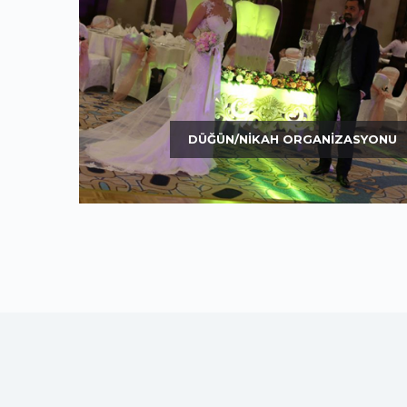
DÜĞÜN/NIKAH ORGANIZASYONU