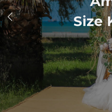
Am
Size 