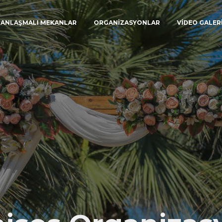
ANLAŞMALI MEKANLAR
ORGANİZASYONLAR
VİDEO GALER