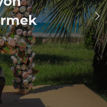
yon
Sürmek